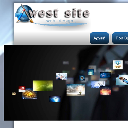
Αρχική
Που Β