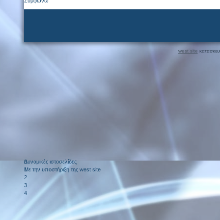
Συμφωνώ
west site
κατασκευή
Δυναμικές ιστοσελίδες
0
Με την υποστήριξη της west site
1
2
3
4